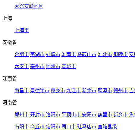
大兴安岭地区
上海
上海市
安徽省
合肥市
芜湖市
蚌埠市
淮南市
马鞍山市
淮北市
铜陵市
安
六安市
亳州市
池州市
宣城市
江西省
南昌市
景德镇市
萍乡市
九江市
新余市
鹰潭市
赣州市
吉
河南省
郑州市
开封市
洛阳市
平顶山市
安阳市
鹤壁市
新乡市
焦
南阳市
商丘市
信阳市
周口市
驻马店市
直辖县级