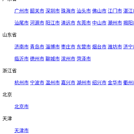
广州市
韶关市
深圳市
珠海市
汕头市
佛山市
江门市
湛江
汕尾市
河源市
阳江市
清远市
东莞市
中山市
潮州市
揭阳
山东省
济南市
青岛市
淄博市
枣庄市
东营市
烟台市
潍坊市
济宁
临沂市
德州市
聊城市
滨州市
菏泽市
浙江省
杭州市
宁波市
温州市
嘉兴市
湖州市
绍兴市
金华市
衢州
北京
北京市
天津
天津市