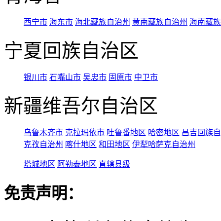
西宁市
海东市
海北藏族自治州
黄南藏族自治州
海南藏族
宁夏回族自治区
银川市
石嘴山市
吴忠市
固原市
中卫市
新疆维吾尔自治区
乌鲁木齐市
克拉玛依市
吐鲁番地区
哈密地区
昌吉回族自
克孜自治州
喀什地区
和田地区
伊犁哈萨克自治州
塔城地区
阿勒泰地区
直辖县级
免责声明：