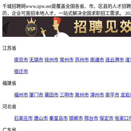
千城招聘网www.zpw.net是覆盖全国各省、市、区县的人
历，企业可直招本地人才，一站式解决全国求职招工需求。 2026
江苏省
南京市
无锡市
徐州市
常州市
苏州市
南通市
连云港市
淮
宿迁市
福建省
福州市
厦门市
莆田市
三明市
泉州市
漳州市
南平市
龙岩
河北省
石家庄市
唐山市
秦皇岛市
邯郸市
邢台市
保定市
张家口
广东省