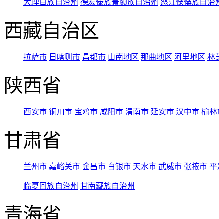
大理白族自治州
德宏傣族景颇族自治州
怒江傈僳族自治
西藏自治区
拉萨市
日喀则市
昌都市
山南地区
那曲地区
阿里地区
林
陕西省
西安市
铜川市
宝鸡市
咸阳市
渭南市
延安市
汉中市
榆林
甘肃省
兰州市
嘉峪关市
金昌市
白银市
天水市
武威市
张掖市
平
临夏回族自治州
甘南藏族自治州
青海省