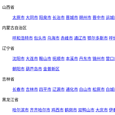
山西省
太原市
大同市
阳泉市
长治市
晋城市
朔州市
晋中市
运城
内蒙古自治区
呼和浩特市
包头市
乌海市
赤峰市
通辽市
鄂尔多斯市
呼
辽宁省
沈阳市
大连市
鞍山市
抚顺市
本溪市
丹东市
锦州市
营口
朝阳市
葫芦岛市
金普新区
吉林省
长春市
吉林市
四平市
辽源市
通化市
白山市
松原市
白城
黑龙江省
哈尔滨市
齐齐哈尔市
鸡西市
鹤岗市
双鸭山市
大庆市
伊