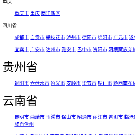
重庆
重庆市
重庆
两江新区
四川省
成都市
自贡市
攀枝花市
泸州市
德阳市
绵阳市
广元市
遂
宜宾市
广安市
达州市
雅安市
巴中市
资阳市
阿坝藏族羌
贵州省
贵阳市
六盘水市
遵义市
安顺市
毕节市
铜仁市
黔西南布
云南省
昆明市
曲靖市
玉溪市
保山市
昭通市
丽江市
普洱市
临沧
族自治州