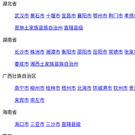
湖北省
武汉市
黄石市
十堰市
宜昌市
襄阳市
鄂州市
荆门市
孝感
恩施土家族苗族自治州
直辖县级
湖南省
长沙市
株洲市
湘潭市
衡阳市
邵阳市
岳阳市
常德市
张家
娄底市
湘西土家族苗族自治州
广西壮族自治区
南宁市
柳州市
桂林市
梧州市
北海市
防城港市
钦州市
贵
来宾市
崇左市
海南省
海口市
三亚市
三沙市
直辖县级