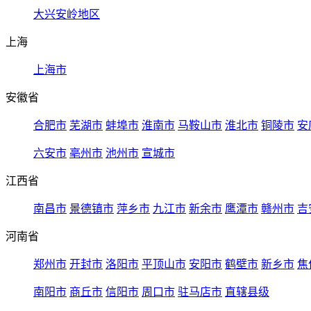
大兴安岭地区
上海
上海市
安徽省
合肥市
芜湖市
蚌埠市
淮南市
马鞍山市
淮北市
铜陵市
安
六安市
亳州市
池州市
宣城市
江西省
南昌市
景德镇市
萍乡市
九江市
新余市
鹰潭市
赣州市
吉
河南省
郑州市
开封市
洛阳市
平顶山市
安阳市
鹤壁市
新乡市
焦
南阳市
商丘市
信阳市
周口市
驻马店市
直辖县级