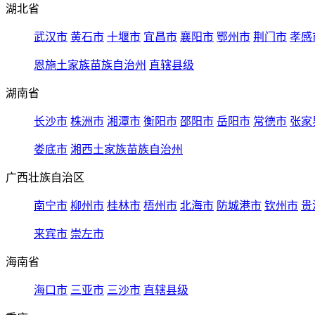
湖北省
武汉市
黄石市
十堰市
宜昌市
襄阳市
鄂州市
荆门市
孝感
恩施土家族苗族自治州
直辖县级
湖南省
长沙市
株洲市
湘潭市
衡阳市
邵阳市
岳阳市
常德市
张家
娄底市
湘西土家族苗族自治州
广西壮族自治区
南宁市
柳州市
桂林市
梧州市
北海市
防城港市
钦州市
贵
来宾市
崇左市
海南省
海口市
三亚市
三沙市
直辖县级