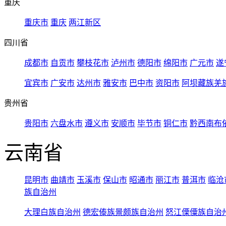
重庆
重庆市
重庆
两江新区
四川省
成都市
自贡市
攀枝花市
泸州市
德阳市
绵阳市
广元市
遂
宜宾市
广安市
达州市
雅安市
巴中市
资阳市
阿坝藏族羌
贵州省
贵阳市
六盘水市
遵义市
安顺市
毕节市
铜仁市
黔西南布
云南省
昆明市
曲靖市
玉溪市
保山市
昭通市
丽江市
普洱市
临沧
族自治州
大理白族自治州
德宏傣族景颇族自治州
怒江傈僳族自治