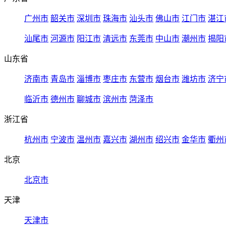
广州市
韶关市
深圳市
珠海市
汕头市
佛山市
江门市
湛江
汕尾市
河源市
阳江市
清远市
东莞市
中山市
潮州市
揭阳
山东省
济南市
青岛市
淄博市
枣庄市
东营市
烟台市
潍坊市
济宁
临沂市
德州市
聊城市
滨州市
菏泽市
浙江省
杭州市
宁波市
温州市
嘉兴市
湖州市
绍兴市
金华市
衢州
北京
北京市
天津
天津市