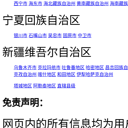
西宁市
海东市
海北藏族自治州
黄南藏族自治州
海南藏族
宁夏回族自治区
银川市
石嘴山市
吴忠市
固原市
中卫市
新疆维吾尔自治区
乌鲁木齐市
克拉玛依市
吐鲁番地区
哈密地区
昌吉回族自
克孜自治州
喀什地区
和田地区
伊犁哈萨克自治州
塔城地区
阿勒泰地区
直辖县级
免责声明：
网页内的所有信息均为用