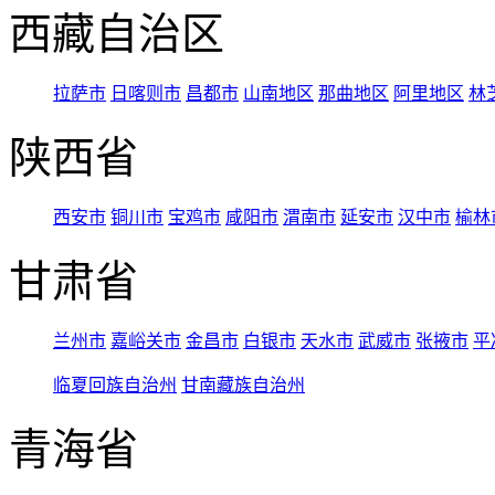
西藏自治区
拉萨市
日喀则市
昌都市
山南地区
那曲地区
阿里地区
林
陕西省
西安市
铜川市
宝鸡市
咸阳市
渭南市
延安市
汉中市
榆林
甘肃省
兰州市
嘉峪关市
金昌市
白银市
天水市
武威市
张掖市
平
临夏回族自治州
甘南藏族自治州
青海省