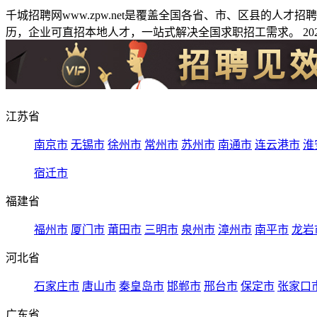
千城招聘网www.zpw.net是覆盖全国各省、市、区县的人
历，企业可直招本地人才，一站式解决全国求职招工需求。 2026
江苏省
南京市
无锡市
徐州市
常州市
苏州市
南通市
连云港市
淮
宿迁市
福建省
福州市
厦门市
莆田市
三明市
泉州市
漳州市
南平市
龙岩
河北省
石家庄市
唐山市
秦皇岛市
邯郸市
邢台市
保定市
张家口
广东省