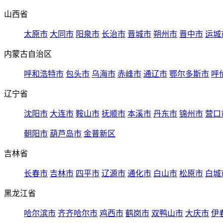
山西省
太原市
大同市
阳泉市
长治市
晋城市
朔州市
晋中市
运城
内蒙古自治区
呼和浩特市
包头市
乌海市
赤峰市
通辽市
鄂尔多斯市
呼
辽宁省
沈阳市
大连市
鞍山市
抚顺市
本溪市
丹东市
锦州市
营口
朝阳市
葫芦岛市
金普新区
吉林省
长春市
吉林市
四平市
辽源市
通化市
白山市
松原市
白城
黑龙江省
哈尔滨市
齐齐哈尔市
鸡西市
鹤岗市
双鸭山市
大庆市
伊