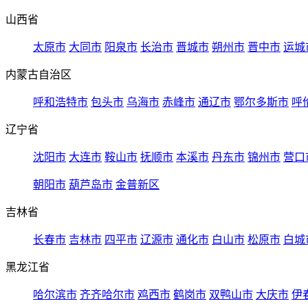
山西省
太原市
大同市
阳泉市
长治市
晋城市
朔州市
晋中市
运城
内蒙古自治区
呼和浩特市
包头市
乌海市
赤峰市
通辽市
鄂尔多斯市
呼
辽宁省
沈阳市
大连市
鞍山市
抚顺市
本溪市
丹东市
锦州市
营口
朝阳市
葫芦岛市
金普新区
吉林省
长春市
吉林市
四平市
辽源市
通化市
白山市
松原市
白城
黑龙江省
哈尔滨市
齐齐哈尔市
鸡西市
鹤岗市
双鸭山市
大庆市
伊