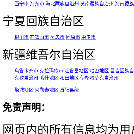
西宁市
海东市
海北藏族自治州
黄南藏族自治州
海南藏族
宁夏回族自治区
银川市
石嘴山市
吴忠市
固原市
中卫市
新疆维吾尔自治区
乌鲁木齐市
克拉玛依市
吐鲁番地区
哈密地区
昌吉回族自
克孜自治州
喀什地区
和田地区
伊犁哈萨克自治州
塔城地区
阿勒泰地区
直辖县级
免责声明：
网页内的所有信息均为用