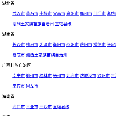
湖北省
武汉市
黄石市
十堰市
宜昌市
襄阳市
鄂州市
荆门市
孝感
恩施土家族苗族自治州
直辖县级
湖南省
长沙市
株洲市
湘潭市
衡阳市
邵阳市
岳阳市
常德市
张家
娄底市
湘西土家族苗族自治州
广西壮族自治区
南宁市
柳州市
桂林市
梧州市
北海市
防城港市
钦州市
贵
来宾市
崇左市
海南省
海口市
三亚市
三沙市
直辖县级