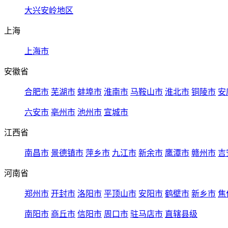
大兴安岭地区
上海
上海市
安徽省
合肥市
芜湖市
蚌埠市
淮南市
马鞍山市
淮北市
铜陵市
安
六安市
亳州市
池州市
宣城市
江西省
南昌市
景德镇市
萍乡市
九江市
新余市
鹰潭市
赣州市
吉
河南省
郑州市
开封市
洛阳市
平顶山市
安阳市
鹤壁市
新乡市
焦
南阳市
商丘市
信阳市
周口市
驻马店市
直辖县级