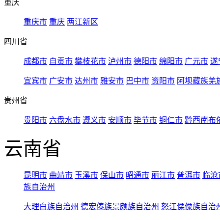
重庆
重庆市
重庆
两江新区
四川省
成都市
自贡市
攀枝花市
泸州市
德阳市
绵阳市
广元市
遂
宜宾市
广安市
达州市
雅安市
巴中市
资阳市
阿坝藏族羌
贵州省
贵阳市
六盘水市
遵义市
安顺市
毕节市
铜仁市
黔西南布
云南省
昆明市
曲靖市
玉溪市
保山市
昭通市
丽江市
普洱市
临沧
族自治州
大理白族自治州
德宏傣族景颇族自治州
怒江傈僳族自治