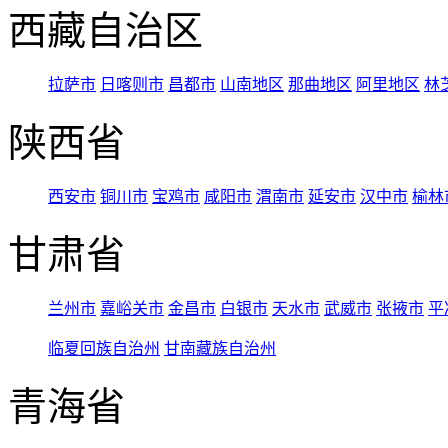
西藏自治区
拉萨市
日喀则市
昌都市
山南地区
那曲地区
阿里地区
林
陕西省
西安市
铜川市
宝鸡市
咸阳市
渭南市
延安市
汉中市
榆林
甘肃省
兰州市
嘉峪关市
金昌市
白银市
天水市
武威市
张掖市
平
临夏回族自治州
甘南藏族自治州
青海省