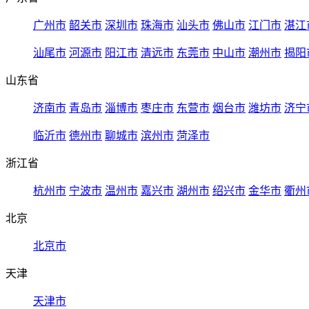
广州市
韶关市
深圳市
珠海市
汕头市
佛山市
江门市
湛江
汕尾市
河源市
阳江市
清远市
东莞市
中山市
潮州市
揭阳
山东省
济南市
青岛市
淄博市
枣庄市
东营市
烟台市
潍坊市
济宁
临沂市
德州市
聊城市
滨州市
菏泽市
浙江省
杭州市
宁波市
温州市
嘉兴市
湖州市
绍兴市
金华市
衢州
北京
北京市
天津
天津市