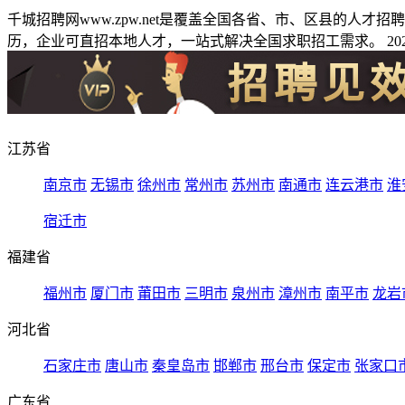
千城招聘网www.zpw.net是覆盖全国各省、市、区县的人
历，企业可直招本地人才，一站式解决全国求职招工需求。 2026
江苏省
南京市
无锡市
徐州市
常州市
苏州市
南通市
连云港市
淮
宿迁市
福建省
福州市
厦门市
莆田市
三明市
泉州市
漳州市
南平市
龙岩
河北省
石家庄市
唐山市
秦皇岛市
邯郸市
邢台市
保定市
张家口
广东省