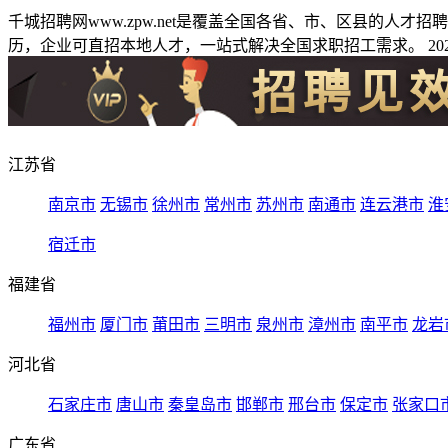
千城招聘网www.zpw.net是覆盖全国各省、市、区县的人
历，企业可直招本地人才，一站式解决全国求职招工需求。 2026
江苏省
南京市
无锡市
徐州市
常州市
苏州市
南通市
连云港市
淮
宿迁市
福建省
福州市
厦门市
莆田市
三明市
泉州市
漳州市
南平市
龙岩
河北省
石家庄市
唐山市
秦皇岛市
邯郸市
邢台市
保定市
张家口
广东省