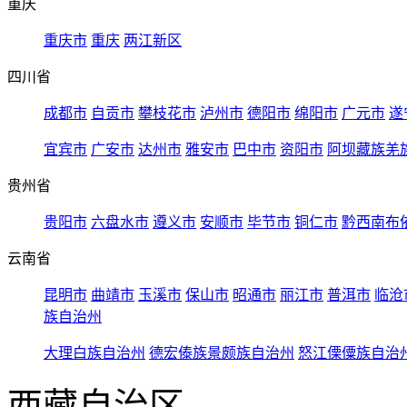
重庆
重庆市
重庆
两江新区
四川省
成都市
自贡市
攀枝花市
泸州市
德阳市
绵阳市
广元市
遂
宜宾市
广安市
达州市
雅安市
巴中市
资阳市
阿坝藏族羌
贵州省
贵阳市
六盘水市
遵义市
安顺市
毕节市
铜仁市
黔西南布
云南省
昆明市
曲靖市
玉溪市
保山市
昭通市
丽江市
普洱市
临沧
族自治州
大理白族自治州
德宏傣族景颇族自治州
怒江傈僳族自治
西藏自治区