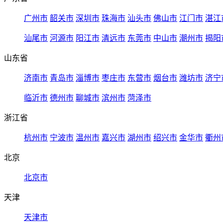
广州市
韶关市
深圳市
珠海市
汕头市
佛山市
江门市
湛江
汕尾市
河源市
阳江市
清远市
东莞市
中山市
潮州市
揭阳
山东省
济南市
青岛市
淄博市
枣庄市
东营市
烟台市
潍坊市
济宁
临沂市
德州市
聊城市
滨州市
菏泽市
浙江省
杭州市
宁波市
温州市
嘉兴市
湖州市
绍兴市
金华市
衢州
北京
北京市
天津
天津市