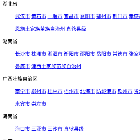
湖北省
武汉市
黄石市
十堰市
宜昌市
襄阳市
鄂州市
荆门市
孝感
恩施土家族苗族自治州
直辖县级
湖南省
长沙市
株洲市
湘潭市
衡阳市
邵阳市
岳阳市
常德市
张家
娄底市
湘西土家族苗族自治州
广西壮族自治区
南宁市
柳州市
桂林市
梧州市
北海市
防城港市
钦州市
贵
来宾市
崇左市
海南省
海口市
三亚市
三沙市
直辖县级