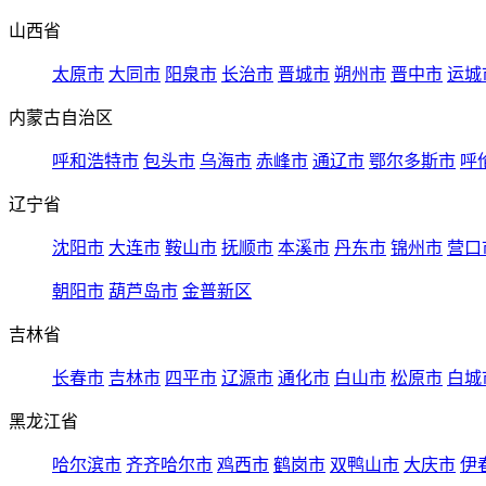
山西省
太原市
大同市
阳泉市
长治市
晋城市
朔州市
晋中市
运城
内蒙古自治区
呼和浩特市
包头市
乌海市
赤峰市
通辽市
鄂尔多斯市
呼
辽宁省
沈阳市
大连市
鞍山市
抚顺市
本溪市
丹东市
锦州市
营口
朝阳市
葫芦岛市
金普新区
吉林省
长春市
吉林市
四平市
辽源市
通化市
白山市
松原市
白城
黑龙江省
哈尔滨市
齐齐哈尔市
鸡西市
鹤岗市
双鸭山市
大庆市
伊