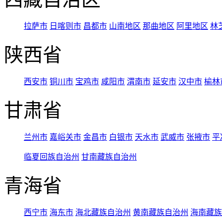
拉萨市
日喀则市
昌都市
山南地区
那曲地区
阿里地区
林
陕西省
西安市
铜川市
宝鸡市
咸阳市
渭南市
延安市
汉中市
榆林
甘肃省
兰州市
嘉峪关市
金昌市
白银市
天水市
武威市
张掖市
平
临夏回族自治州
甘南藏族自治州
青海省
西宁市
海东市
海北藏族自治州
黄南藏族自治州
海南藏族