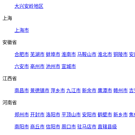
大兴安岭地区
上海
上海市
安徽省
合肥市
芜湖市
蚌埠市
淮南市
马鞍山市
淮北市
铜陵市
安
六安市
亳州市
池州市
宣城市
江西省
南昌市
景德镇市
萍乡市
九江市
新余市
鹰潭市
赣州市
吉
河南省
郑州市
开封市
洛阳市
平顶山市
安阳市
鹤壁市
新乡市
焦
南阳市
商丘市
信阳市
周口市
驻马店市
直辖县级