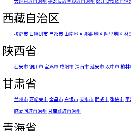
大理白族自治州
德宏傣族景颇族自治州
怒江傈僳族自治
西藏自治区
拉萨市
日喀则市
昌都市
山南地区
那曲地区
阿里地区
林
陕西省
西安市
铜川市
宝鸡市
咸阳市
渭南市
延安市
汉中市
榆林
甘肃省
兰州市
嘉峪关市
金昌市
白银市
天水市
武威市
张掖市
平
临夏回族自治州
甘南藏族自治州
青海省