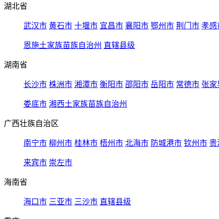
湖北省
武汉市
黄石市
十堰市
宜昌市
襄阳市
鄂州市
荆门市
孝感
恩施土家族苗族自治州
直辖县级
湖南省
长沙市
株洲市
湘潭市
衡阳市
邵阳市
岳阳市
常德市
张家
娄底市
湘西土家族苗族自治州
广西壮族自治区
南宁市
柳州市
桂林市
梧州市
北海市
防城港市
钦州市
贵
来宾市
崇左市
海南省
海口市
三亚市
三沙市
直辖县级