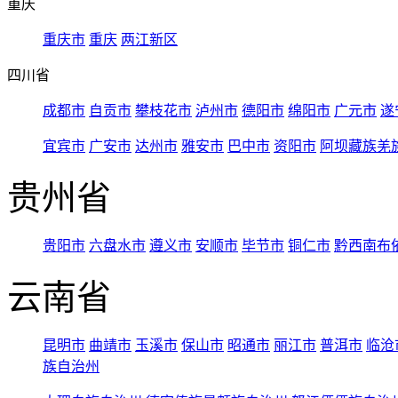
重庆
重庆市
重庆
两江新区
四川省
成都市
自贡市
攀枝花市
泸州市
德阳市
绵阳市
广元市
遂
宜宾市
广安市
达州市
雅安市
巴中市
资阳市
阿坝藏族羌
贵州省
贵阳市
六盘水市
遵义市
安顺市
毕节市
铜仁市
黔西南布
云南省
昆明市
曲靖市
玉溪市
保山市
昭通市
丽江市
普洱市
临沧
族自治州