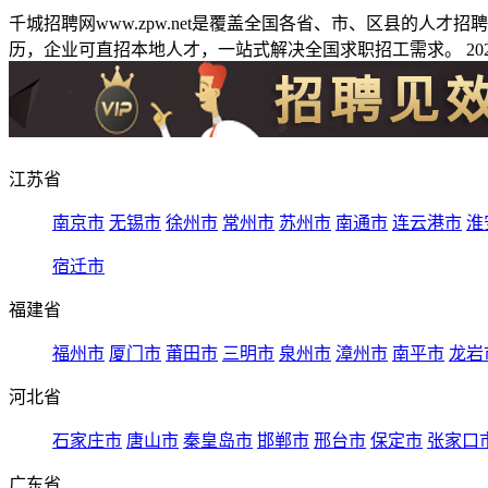
千城招聘网www.zpw.net是覆盖全国各省、市、区县的人
历，企业可直招本地人才，一站式解决全国求职招工需求。 2026
江苏省
南京市
无锡市
徐州市
常州市
苏州市
南通市
连云港市
淮
宿迁市
福建省
福州市
厦门市
莆田市
三明市
泉州市
漳州市
南平市
龙岩
河北省
石家庄市
唐山市
秦皇岛市
邯郸市
邢台市
保定市
张家口
广东省