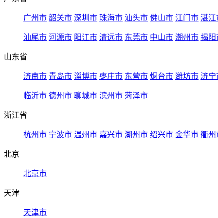
广州市
韶关市
深圳市
珠海市
汕头市
佛山市
江门市
湛江
汕尾市
河源市
阳江市
清远市
东莞市
中山市
潮州市
揭阳
山东省
济南市
青岛市
淄博市
枣庄市
东营市
烟台市
潍坊市
济宁
临沂市
德州市
聊城市
滨州市
菏泽市
浙江省
杭州市
宁波市
温州市
嘉兴市
湖州市
绍兴市
金华市
衢州
北京
北京市
天津
天津市