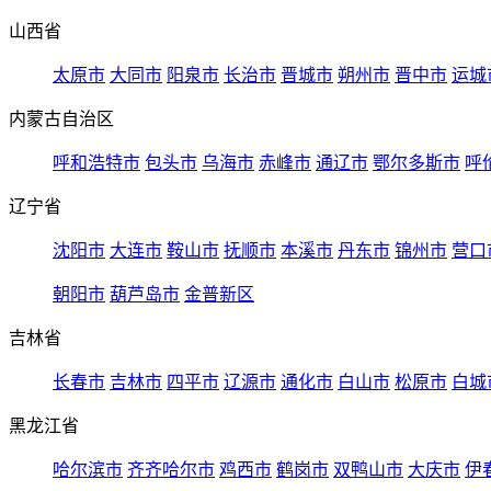
山西省
太原市
大同市
阳泉市
长治市
晋城市
朔州市
晋中市
运城
内蒙古自治区
呼和浩特市
包头市
乌海市
赤峰市
通辽市
鄂尔多斯市
呼
辽宁省
沈阳市
大连市
鞍山市
抚顺市
本溪市
丹东市
锦州市
营口
朝阳市
葫芦岛市
金普新区
吉林省
长春市
吉林市
四平市
辽源市
通化市
白山市
松原市
白城
黑龙江省
哈尔滨市
齐齐哈尔市
鸡西市
鹤岗市
双鸭山市
大庆市
伊