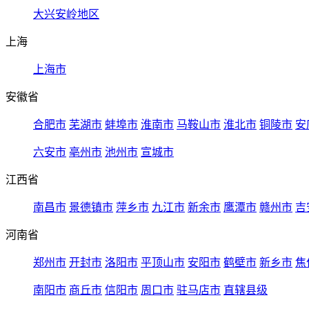
大兴安岭地区
上海
上海市
安徽省
合肥市
芜湖市
蚌埠市
淮南市
马鞍山市
淮北市
铜陵市
安
六安市
亳州市
池州市
宣城市
江西省
南昌市
景德镇市
萍乡市
九江市
新余市
鹰潭市
赣州市
吉
河南省
郑州市
开封市
洛阳市
平顶山市
安阳市
鹤壁市
新乡市
焦
南阳市
商丘市
信阳市
周口市
驻马店市
直辖县级