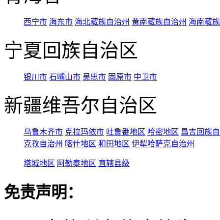
西宁市
海东市
海北藏族自治州
黄南藏族自治州
海南藏族
宁夏回族自治区
银川市
石嘴山市
吴忠市
固原市
中卫市
新疆维吾尔自治区
乌鲁木齐市
克拉玛依市
吐鲁番地区
哈密地区
昌吉回族自
克孜自治州
喀什地区
和田地区
伊犁哈萨克自治州
塔城地区
阿勒泰地区
直辖县级
免责声明：